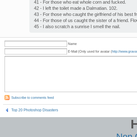
41 - For those who eat whole corn and fucked.
42 - I left the toilet made a Dalmatian. 102.
43 - For those who caught the girlfriend of his best f
44 - For those of us caught the sister of a friend. Flo
45 - I also scratch a sunrise I smell the nail.
Name
E-Mail (Only used for avatar (
http://www.grava
Subscribe to comments feed
Top 20 Photoshop Disasters
Non 