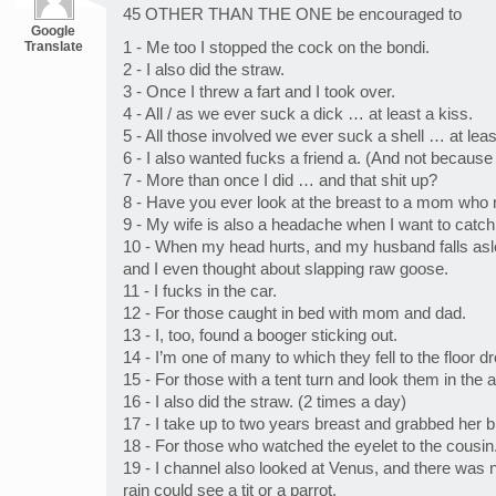
45 OTHER THAN THE ONE be encouraged to
Google
Translate
1 - Me too I stopped the cock on the bondi.
2 - I also did the straw.
3 - Once I threw a fart and I took over.
4 - All / as we ever suck a dick … at least a kiss.
5 - All those involved we ever suck a shell … at leas
6 - I also wanted fucks a friend a. (And not becaus
7 - More than once I did … and that shit up?
8 - Have you ever look at the breast to a mom who 
9 - My wife is also a headache when I want to catch
10 - When my head hurts, and my husband falls asl
and I even thought about slapping raw goose.
11 - I fucks in the car.
12 - For those caught in bed with mom and dad.
13 - I, too, found a booger sticking out.
14 - I’m one of many to which they fell to the floor dr
15 - For those with a tent turn and look them in th
16 - I also did the straw. (2 times a day)
17 - I take up to two years breast and grabbed her b
18 - For those who watched the eyelet to the cousin
19 - I channel also looked at Venus, and there was 
rain could see a tit or a parrot.