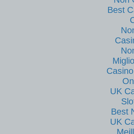
Best C
No
Casi
No
Migli
Casino
On
UK Ca
Sl
Best 
UK Ca
Meil