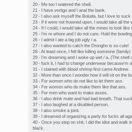
20 - Me too I watered the shell.
21 - I have vertigo and I anal the bank.
22 - I also ask myself the Boluda, but I love to suck
23 - If it were not frowned upon, I would take all the
24 - If I could, I would take all the mines to look like
25 - I’m re whore and I do not care. Hold the bowling
26 - I admit I ate a big job ugly / a.
27 - I also wanted to catch the Drongho is so cute!
28 - At least once, I felt like killing someone (family)
29 - I’m dreaming and I woke up wet / a. (The shell o
30 - fuck it, I had to change underwear because’m al
31 - I stained with blood shrimp first came Andrew.
32 - More than once I wonder how it will sit on the b
33 - For women who do not like to let them ass.
34 - For women who do make them like that ass.
35 - For men who want to make asses.
36 - I also drink mate and had bad breath. That suck
37 - I also laughed at a disabled person.
38 - I also smoke a joint.
39 - I dreamed of organizing a party for fucks all agai
40 - Once you step on shit, I did the idiot and walk 
black.