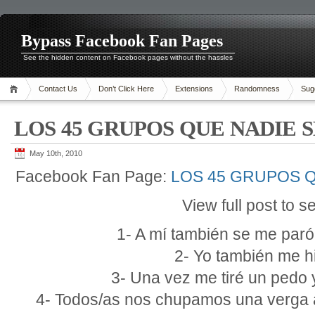
Bypass Facebook Fan Pages
See the hidden content on Facebook pages without the hassles
Contact Us
Don’t Click Here
Extensions
Randomness
Sug
LOS 45 GRUPOS QUE NADIE 
May 10th, 2010
Facebook Fan Page:
LOS 45 GRUPOS Q
View full post to s
1- A mí también se me paró l
2- Yo también me hi
3- Una vez me tiré un pedo 
4- Todos/as nos chupamos una verga 